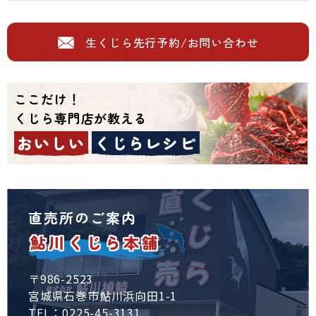
生くじら先行予約/
お問い合わせ
ここだけ！
くじら専門店が教える
おいしい
くじらレシピ
直売所のご案内
鮎川くじら本舗
〒986-2523
宮城県石巻市鮎川浜向田1-1
TEL：0225-45-3131